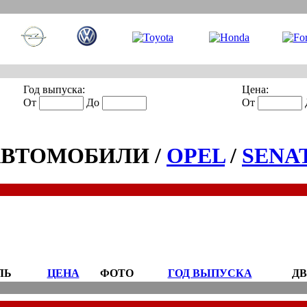
Год выпуска:
Цена:
От
До
От
АВТОМОБИЛИ /
OPEL
/
SENA
ЛЬ
ЦЕНА
ФОТО
ГОД ВЫПУСКА
ДВ