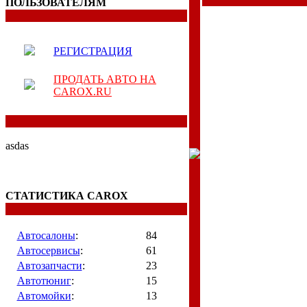
ПОЛЬЗОВАТЕЛЯМ
РЕГИСТРАЦИЯ
ПРОДАТЬ АВТО НА
CAROX.RU
asdas
СТАТИСТИКА CAROX
Автосалоны
:
84
Автосервисы
:
61
Автозапчасти
:
23
Автотюниг
:
15
Автомойки
:
13