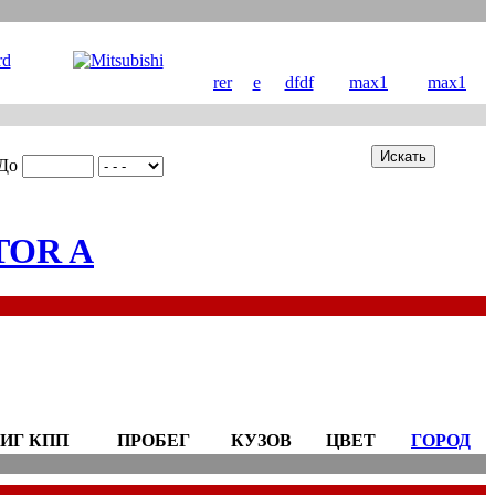
rer
e
dfdf
max1
max1
До
TOR A
ИГ КПП
ПРОБЕГ
КУЗОВ
ЦВЕТ
ГОРОД