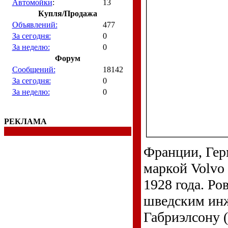
Автомойки
:
13
Купля/Продажа
Объявлений:
477
За сегодня:
0
За неделю:
0
Форум
Сообщений:
18142
За сегодня:
0
За неделю:
0
РЕКЛАМА
Франции, Гер
маркой Volvo 
1928 года. Ро
шведским инж
Габриэлсону (