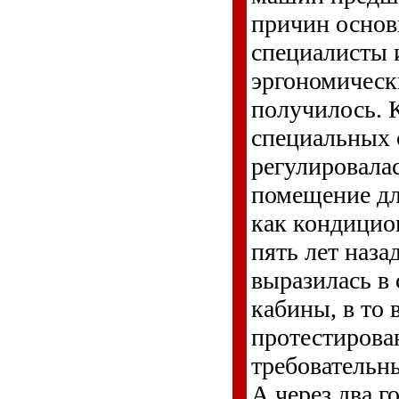
причин основ
специалисты 
эргономическ
получилось. 
специальных 
регулировала
помещение для
как кондицио
пять лет наза
выразилась в
кабины, в то 
протестирова
требовательн
А через два го