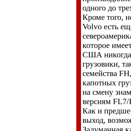
одного до тр
Кроме того, н
Volvo есть ещ
североамерик
которое имее
США никогда 
грузовики, та
семейства FH
капотных гру
на смену зна
версиям FL7/
Как и предше
выход, возмо
Задуманная к