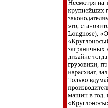
Несмотря на т
крупнейших п
законодателя
это, станови
Longnose), «
«Круглоносый
заграничных 
дизайне тогда
грузовики, пр
нарасхват, за
Только вдумай
производители
машин в год, 
«Круглоносых»