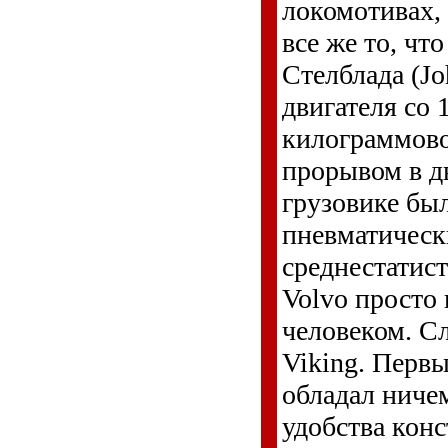
локомотивах,
все же то, ч
Стелблада (Jo
двигателя со 1
килограммово
прорывом в дв
грузовике бы
пневматически
среднестатис
Volvo просто
человеком. С
Viking. Перв
обладал ниче
удобства конс