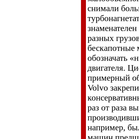
снимали боль
турбонагнетат
знаменателен
разных грузов
бескапотные м
обозначать «
двигателя. Ц
примерный объ
Volvo закрепи
консервативн
раз от раза в
производивши
например, был
машин предше