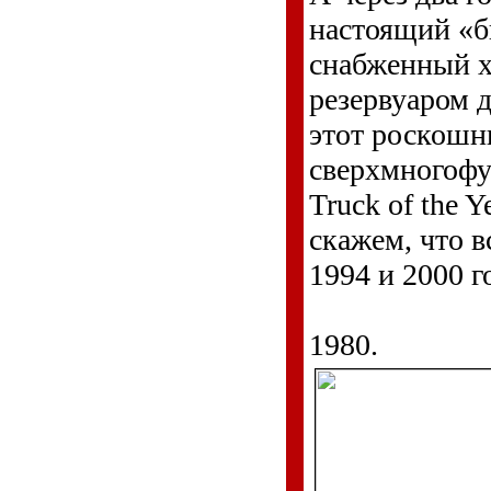
настоящий «би
снабженный х
резервуаром дл
этот роскошны
сверхмногофу
Truck of the Y
скажем, что вс
1994 и 2000 г
1980.