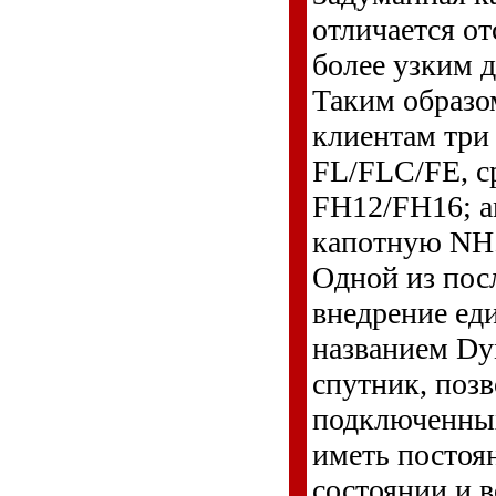
отличается от
более узким 
Таким образом
клиентам три
FL/FLC/FE, 
FH12/FH16; 
капотную NH
Одной из пос
внедрение ед
названием Dyn
спутник, поз
подключенных
иметь постоя
состоянии и 