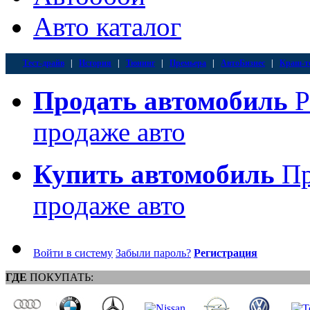
Авто каталог
Тест-драйв
|
История
|
Тюнинг
|
Премьера
|
АвтоБизнес
|
Краш-т
Продать автомобиль
Р
продаже авто
Купить автомобиль
Пр
продаже авто
Войти в систему
Забыли пароль?
Регистрация
ГДЕ
ПОКУПАТЬ: