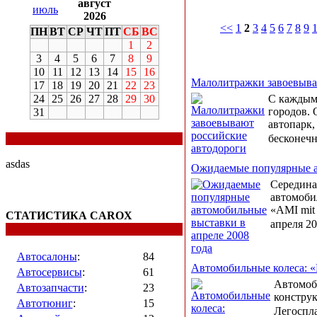
август
июль
2026
<<
1
2
3
4
5
6
7
8
9
ПН
ВТ
СР
ЧТ
ПТ
СБ
ВС
1
2
3
4
5
6
7
8
9
10
11
12
13
14
15
16
Малолитражки завоевыва
17
18
19
20
21
22
23
24
25
26
27
28
29
30
С каждым
городов. 
31
автопарк,
бесконеч
asdas
Ожидаемые популярные а
Середина
автомобил
«AMI mit 
СТАТИСТИКА CAROX
апреля 20
Автосалоны
:
84
Автомобильные колеса: 
Автосервисы
:
61
Автомоби
Автозапчасти
:
23
конструк
Автотюниг
:
15
Легоспл