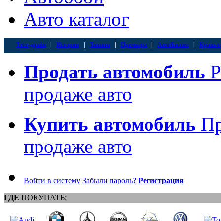
Авто каталог
Тест-драйв
|
История
|
Тюнинг
|
Премьера
|
АвтоБизнес
|
Краш-т
Продать автомобиль
Р
продаже авто
Купить автомобиль
Пр
продаже авто
Войти в систему
Забыли пароль?
Регистрация
ГДЕ
ПОКУПАТЬ: