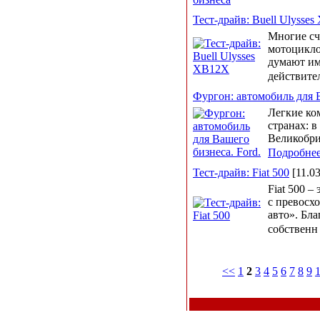
Тест-драйв: Buell Ulysse
Многие сч
мотоцикло
думают им
действите
Фургон: автомобиль для В
Легкие ко
странах: в
Великобри
Подробне
Тест-драйв: Fiat 500
[11.03
Fiat 500 –
с превосх
авто». Бл
собствен
<<
1
2
3
4
5
6
7
8
9