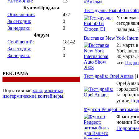
Автомойки
:
13
Купля/Продажа
Тест-дуэль: Fiat 500 и Cit
Объявлений:
477
У нашумев
За сегодня:
0
сегодняшн
За неделю:
0
пальцам. Э
Форум
Выставка New York Intern
Сообщений:
18142
21 марта 
За сегодня:
0
York Inter
За неделю:
0
30 марта.
«ги
Подро
РЕКЛАМА
Тест-драйв: Opel Antara
[1
Opel Anta
городской
Портативные
холодильники
загородное
изотермические контейнеры
.
униве
Под
Фургон Peugeot: автомоб
Французск
новики Exp
Подробне