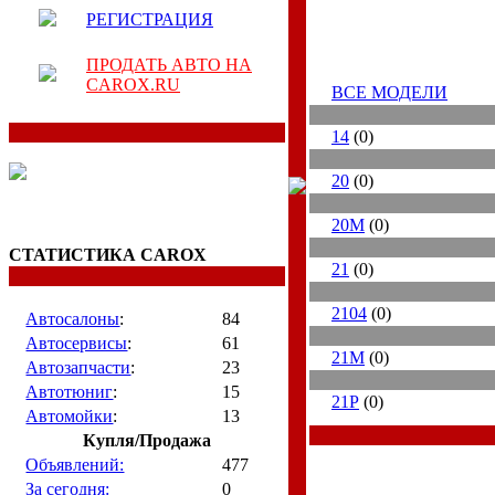
РЕГИСТРАЦИЯ
ПРОДАТЬ АВТО НА
CAROX.RU
ВСЕ МОДЕЛИ
14
(0)
20
(0)
20М
(0)
СТАТИСТИКА CAROX
21
(0)
2104
(0)
Автосалоны
:
84
Автосервисы
:
61
21М
(0)
Автозапчасти
:
23
Автотюниг
:
15
21Р
(0)
Автомойки
:
13
Купля/Продажа
Объявлений:
477
За сегодня:
0