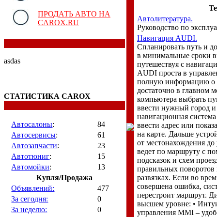
Т
ПРОДАТЬ АВТО НА
Автолитература.
CAROX.RU
Руководство по эксплуа
Навигация AUDI.
Спланировать путь и до
в минимальные сроки в
asdas
путешествуя с навигац
AUDI проста в управле
полную информацию о 
достаточно в главном 
СТАТИСТИКА CAROX
компьютера выбрать пу
ввести нужный город и
навигационная система 
Автосалоны
:
84
ввести адрес или показ
на карте. Дальше устро
Автосервисы
:
61
от местонахождения до 
Автозапчасти
:
23
ведет по маршруту с п
Автотюниг
:
15
подсказок и схем проез
Автомойки
:
13
правильных поворотов н
Купля/Продажа
развязках. Если во вре
совершена ошибка, сис
Объявлений:
477
перестроит маршрут. Д
За сегодня:
0
высшем уровне: • Инт
За неделю:
0
управления MMI – удоб