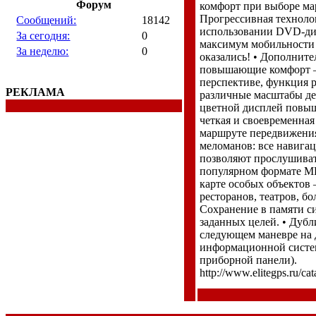
Форум
комфорт при выборе ма
Прогрессивная техноло
Сообщений:
18142
использовании DVD-дис
За сегодня:
0
максимум мобильности 
За неделю:
0
оказались! • Дополнит
повышающие комфорт –
перспективе, функция р
РЕКЛАМА
различные масштабы де
цветной дисплей повыш
четкая и своевременна
маршруте передвижения
меломанов: все навига
позволяют прослушива
популярном формате MP
карте особых объектов 
ресторанов, театров, бол
Сохранение в памяти с
заданных целей. • Дуб
следующем маневре на 
информационной систем
приборной панели).
http://www.elitegps.ru/cat