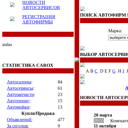
НОВОСТИ
АВТОСЕРВИСОВ
ПОИСК АВТОФИРМ 
РЕГИСТРАЦИЯ
АВТОФИРМЫ
Марка:
asdas
ВЫБОР АВТОСЕРВИ
СТАТИСТИКА CAROX
A B
C
D E F
G
H
I
J
Автосалоны
:
84
А
Автосервисы
:
61
Автозапчасти
:
23
НОВОСТИ АВТОСЕР
Автотюниг
:
15
Автомойки
:
13
Купля/Продажа
20 марта
Объявлений:
477
20:55
Компьюте
За сегодня:
0
11 октября